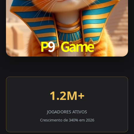
1.2M+
JOGADORES ATIVOS
Crescimento de 340% em 2026