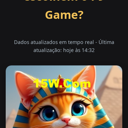
Game?
Dados atualizados em tempo real - Última
atualização: hoje às 14:32