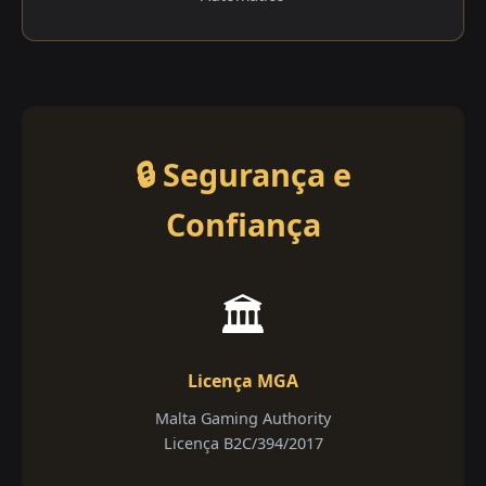
🔒 Segurança e
Confiança
🏛️
Licença MGA
Malta Gaming Authority
Licença B2C/394/2017