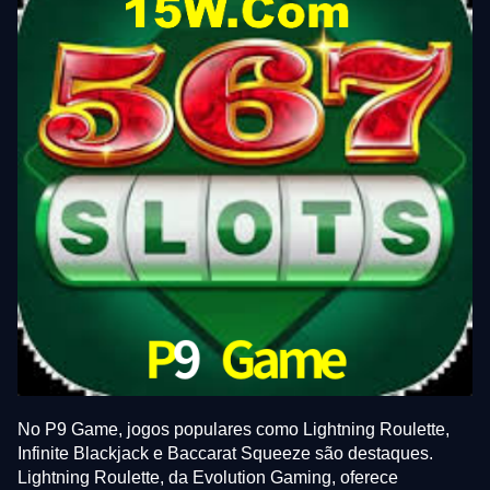
No P9 Game, jogos populares como Lightning Roulette,
Infinite Blackjack e Baccarat Squeeze são destaques.
Lightning Roulette, da Evolution Gaming, oferece