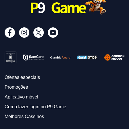
Ofertas especiais
Promoções
Aplicativo móvel
Como fazer login no P9 Game
Melhores Cassinos