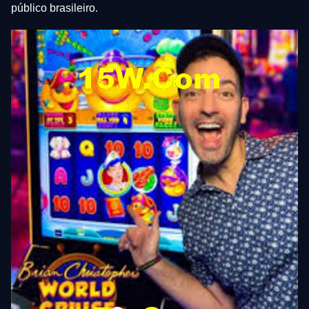
público brasileiro.