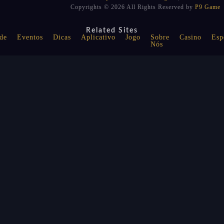
Copyrights © 2026 All Rights Reserved by
P9 Game
Related Sites
de
Eventos
Dicas
Aplicativo
Jogo
Sobre
Casino
Esp
Nós