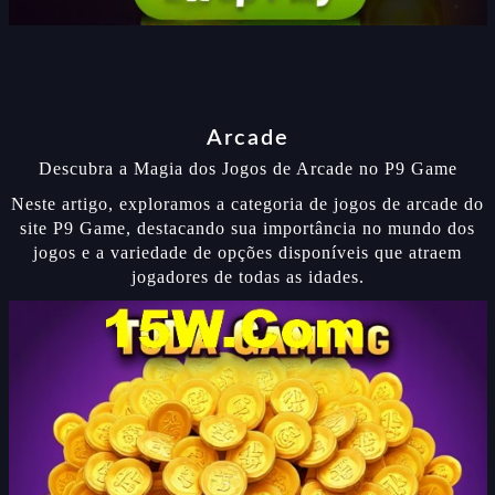
Arcade
Descubra a Magia dos Jogos de Arcade no P9 Game
Neste artigo, exploramos a categoria de jogos de arcade do
site P9 Game, destacando sua importância no mundo dos
jogos e a variedade de opções disponíveis que atraem
jogadores de todas as idades.