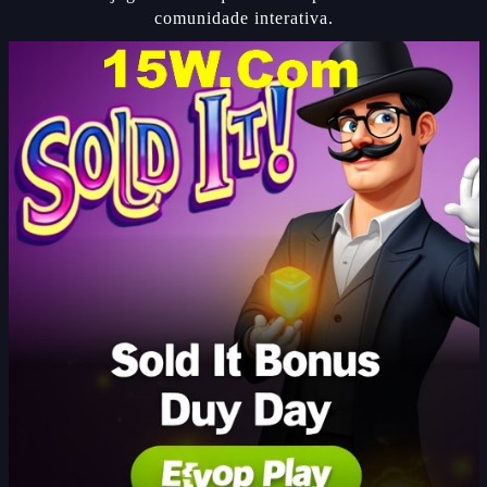
comunidade interativa.