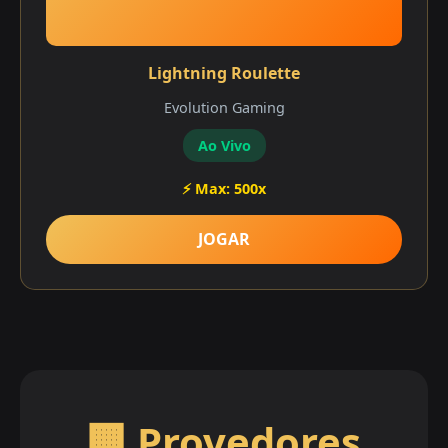
Lightning Roulette
Evolution Gaming
Ao Vivo
⚡ Max: 500x
JOGAR
🏢 Provedores