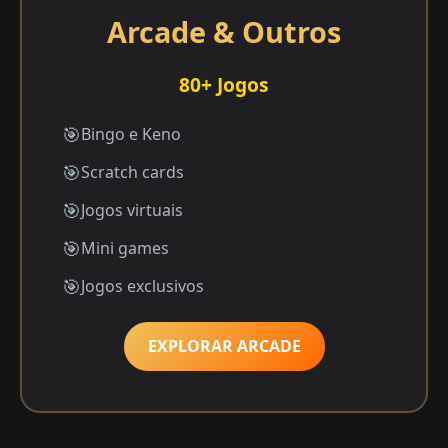
Arcade & Outros
80+ Jogos
Bingo e Keno
Scratch cards
Jogos virtuais
Mini games
Jogos exclusivos
EXPLORAR ARCADE