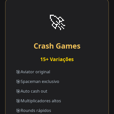
🚀
Crash Games
15+ Variações
Aviator original
Spaceman exclusivo
Auto cash out
Multiplicadores altos
Rounds rápidos