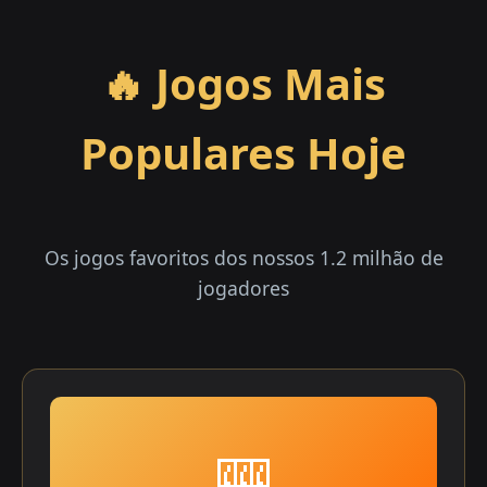
🔥 Jogos Mais
Populares Hoje
Os jogos favoritos dos nossos 1.2 milhão de
jogadores
🎰