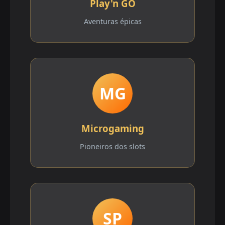
Play'n GO
Aventuras épicas
MG
Microgaming
Pioneiros dos slots
SP