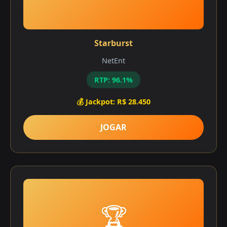
Starburst
NetEnt
RTP: 96.1%
💰 Jackpot: R$ 28.450
JOGAR
🏆