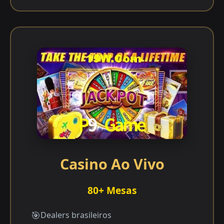
Casino Ao Vivo
80+ Mesas
Dealers brasileiros