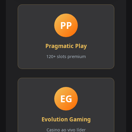
PP
Pragmatic Play
120+ slots premium
EG
Evolution Gaming
Casino ao vivo líder