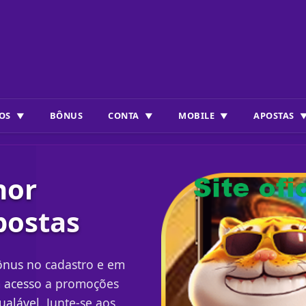
OS
BÔNUS
CONTA
MOBILE
APOSTAS
hor
postas
ônus no cadastro e em
m acesso a promoções
ualável. Junte-se aos