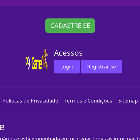
CADASTRE-SE
Acessos
Login
Registrar-se
Políticas de Privacidade
Termos e Condições
Sitemap
de
usuários e está empenhada em proteger todas as informaçõe