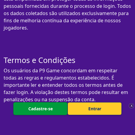
pessoais fornecidas durante o processo de login. Todos
os dados coletados são utilizados exclusivamente para
fins de melhoria contínua da experiência de nossos
jogadores.
Termos e Condições
Os usuários da P9 Game concordam em respeitar
todas as regras e regulamentos estabelecidos. É
importante ler e entender todos os termos antes de
fazer login. A violação destes termos pode resultar em
penalizações ou na suspensão da conta.
X
Cadastre-se
Entrar