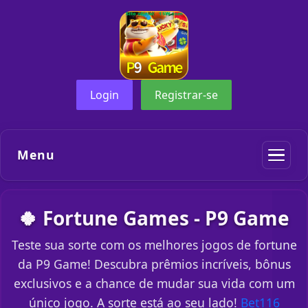
Login
Registrar-se
Menu
🍀 Fortune Games - P9 Game
Teste sua sorte com os melhores jogos de fortune
da P9 Game! Descubra prêmios incríveis, bônus
exclusivos e a chance de mudar sua vida com um
único jogo. A sorte está ao seu lado!
Bet116