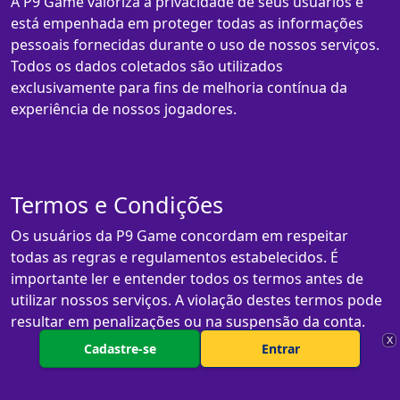
A P9 Game valoriza a privacidade de seus usuários e
está empenhada em proteger todas as informações
pessoais fornecidas durante o uso de nossos serviços.
Todos os dados coletados são utilizados
exclusivamente para fins de melhoria contínua da
experiência de nossos jogadores.
Termos e Condições
Os usuários da P9 Game concordam em respeitar
todas as regras e regulamentos estabelecidos. É
importante ler e entender todos os termos antes de
utilizar nossos serviços. A violação destes termos pode
resultar em penalizações ou na suspensão da conta.
X
Cadastre-se
Entrar