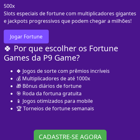
500x
Slots especiais de fortune com multiplicadores gigantes
e jackpots progressivos que podem chegar a milhões!
Jogar Fortune
🍀 Por que escolher os Fortune
Games da P9 Game?
🍀 Jogos de sorte com prêmios incríveis
💰 Multiplicadores de até 1000x
🎁 Bônus diários de fortune
🎯 Roda da fortuna gratuita
📱 Jogos otimizados para mobile
🏆 Torneios de fortune semanais
CADASTRE-SE AGORA