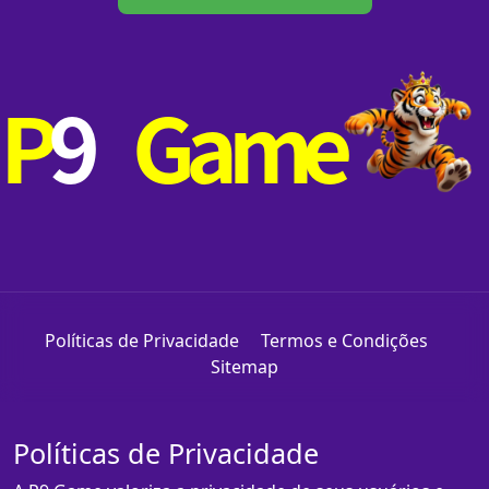
Políticas de Privacidade
Termos e Condições
Sitemap
Políticas de Privacidade